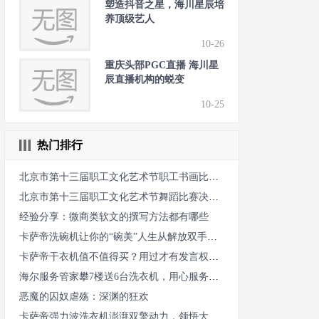
塑造抖音之星，海川星辰培
养顶级艺人
10-26
重庆头部PGC直播 海川星
辰直播机构的蜕变
10-25
热门排行
北京市第十三届职工文化艺术节职工书画比赛收官
北京市第十三届职工文化艺术节舞蹈比赛决出金银铜奖
经验分享：微商类软文的撰写方法都有哪些
卡萨帝洗碗机让你的“碗美”人生从解放双手开始
卡萨帝干衣机值不值得买？用过才有发言权：洁净除螨，健康一百分
海尔服务管家攀7楼送6台洗衣机，用心服务获用户点赞
恶魔的囚奴虐殇：深渊的狂欢
卡萨帝强力波洗衣机澎湃双擎动力，领悟大势净柔之道