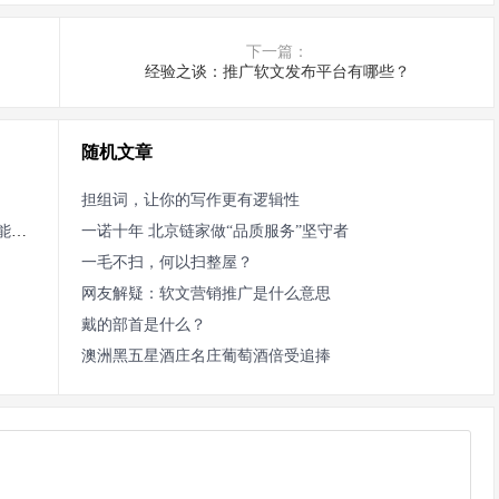
下一篇：
经验之谈：推广软文发布平台有哪些？
随机文章
担组词，让你的写作更有逻辑性
禁令再升级，华为之前从联发科买的1.2亿颗芯片还能到货吗
一诺十年 北京链家做“品质服务”坚守者
一毛不扫，何以扫整屋？
网友解疑：软文营销推广是什么意思
戴的部首是什么？
澳洲黑五星酒庄名庄葡萄酒倍受追捧