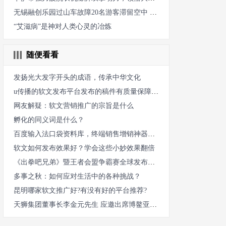
无锡融创乐园过山车故障20名游客滞留空中 后续是怎么解救如何赔
“艾滋病”是神对人类心灵的冶炼
随便看看
发扬光大发字开头的成语，传承中华文化
u传播的软文发布平台发布的稿件有质量保障吗？
网友解疑：软文营销推广的宗旨是什么
孵化的同义词是什么？
百度输入法口袋资料库，终端销售增销神器，企业功能上线开通
软文如何发布效果好？学会这些小妙效果翻倍
《出拳吧兄弟》暨王者会盟争霸赛全球发布会于3月10日将在广州举办
多事之秋：如何应对生活中的各种挑战？
昆明哪家软文推广好?有没有好的平台推荐?
天狮集团董事长李金元先生 应邀出席博鳌亚洲论坛2022年年会