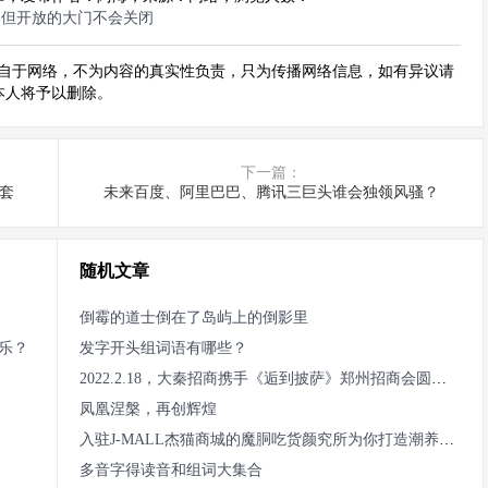
 但开放的大门不会关闭
自于网络，不为内容的真实性负责，只为传播网络信息，如有异议请
m，本人将予以删除。
下一篇：
套
未来百度、阿里巴巴、腾讯三巨头谁会独领风骚？
随机文章
倒霉的道士倒在了岛屿上的倒影里
乐？
发字开头组词语有哪些？
2022.2.18，大秦招商携手《逅到披萨》郑州招商会圆满举办！
凤凰涅槃，再创辉煌
入驻J-MALL杰猫商城的魔胴吃货颜究所为你打造潮养新“食”代！
多音字得读音和组词大集合