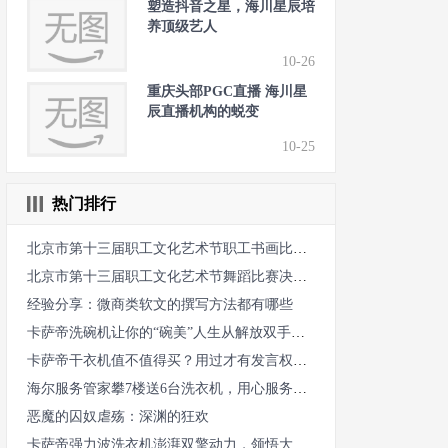
塑造抖音之星，海川星辰培
养顶级艺人
10-26
重庆头部PGC直播 海川星
辰直播机构的蜕变
10-25
热门排行
北京市第十三届职工文化艺术节职工书画比赛收官
北京市第十三届职工文化艺术节舞蹈比赛决出金银铜奖
经验分享：微商类软文的撰写方法都有哪些
卡萨帝洗碗机让你的“碗美”人生从解放双手开始
卡萨帝干衣机值不值得买？用过才有发言权：洁净除螨，健康一百分
海尔服务管家攀7楼送6台洗衣机，用心服务获用户点赞
恶魔的囚奴虐殇：深渊的狂欢
卡萨帝强力波洗衣机澎湃双擎动力，领悟大势净柔之道