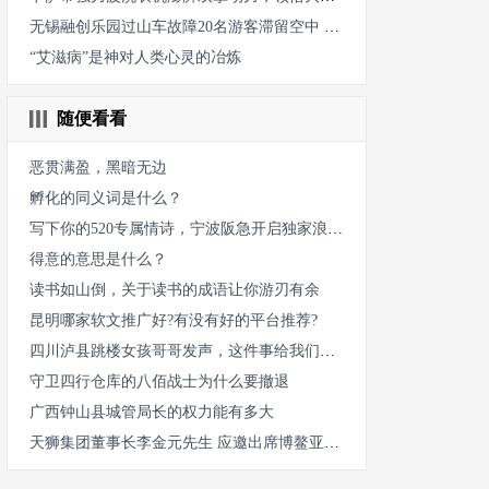
无锡融创乐园过山车故障20名游客滞留空中 后续是怎么解救如何赔
“艾滋病”是神对人类心灵的冶炼
随便看看
恶贯满盈，黑暗无边
孵化的同义词是什么？
写下你的520专属情诗，宁波阪急开启独家浪漫体验
得意的意思是什么？
读书如山倒，关于读书的成语让你游刃有余
昆明哪家软文推广好?有没有好的平台推荐?
四川泸县跳楼女孩哥哥发声，这件事给我们哪些启示
守卫四行仓库的八佰战士为什么要撤退
广西钟山县城管局长的权力能有多大
天狮集团董事长李金元先生 应邀出席博鳌亚洲论坛2022年年会