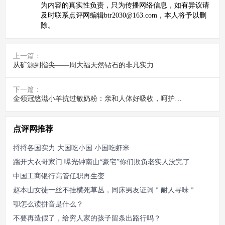
为内容的真实性负责，只为传播网络信息，如有异议请
及时联系点评网编辑btr2030@163.com，本人将予以删
除。
上一篇：
从矿源到指尖——周大福天然钻石的非凡实力
下一篇：
金领冠悠滋小羊抗过敏奶粉：亲和人体好吸收，呵护宝宝娇嫩肠胃
点评网推荐
捋捋各国实力 大国吃小国 小国吃虾米
踹开大衣哥家门 曝光钟南山“豪宅”你们欺负老实人没完了
中国工商银行高管任职再生变
赵本山女徒一丝不挂横死草丛，同床男友证词＂耐人寻味＂
卾怎么读拼音是什么？
不要再造假了，给穷人家的孩子留条出路行吗？