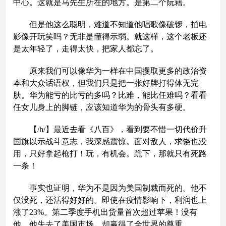
中心。这就是马先生所在的地方。是第二个阮籍。
但是他这么聪明，难道不知道他唱歌像破锣，拍电
影像开玩笑吗？无非是懂得示弱。就这样，这个老板还
是太年轻了，走得太快，把家人都忘了。
原来我们可以像华为一样在中国攫取更多的政治资
本和大众话语权，但我们只是把一张好牌打得体无完
肤。华为能亏的比亏的多吗？比难，能比任难吗？看看
任女儿身上的脚链，应该知道华为的骨头有多硬。
【/h/】最近去看《八百》，看到要不惜一切代价升
国旗以示战斗意志，我深感震惊。面对敌人，求饶也没
用，只好拿起枪打！玩，有机会。跪下，那就只有死路
一条！
事实也证明，华为不是因为美国制裁而死的。他不
仅没死，还活得好好的。即使在疫情影响下，利润也上
涨了23%。第二季度手机出货量首次超过苹果！没有
他，他失去了美国市场，却赢得了全世界的尊重。