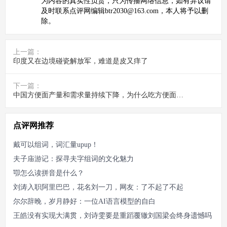
为内容的真实性负责，只为传播网络信息，如有异议请
及时联系点评网编辑btr2030@163.com，本人将予以删
除。
上一篇：
印度又在边境碰瓷解放军，难道是皮又痒了
下一篇：
中国方便面产量和需求量持续下降，为什么吃方便面的人越来越少
点评网推荐
戴可以组词，词汇量upup！
夫子庙游记：探寻夫字组词的文化魅力
卾怎么读拼音是什么？
刘涛入职阿里巴巴，花名刘一刀，网友：了不起了不起
尔尔辞晚，岁月静好：一位AI语言模型的自白
王皓没有实现大满贯，刘诗雯要是重蹈覆辙刘国梁会终身遗憾吗