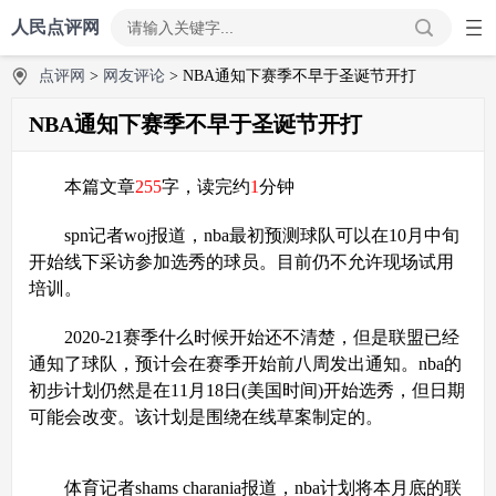
人民点评网
点评网
>
网友评论
> NBA通知下赛季不早于圣诞节开打
NBA通知下赛季不早于圣诞节开打
本篇文章
255
字，读完约
1
分钟
spn记者woj报道，nba最初预测球队可以在10月中旬
开始线下采访参加选秀的球员。目前仍不允许现场试用
培训。
2020-21赛季什么时候开始还不清楚，但是联盟已经
通知了球队，预计会在赛季开始前八周发出通知。nba的
初步计划仍然是在11月18日(美国时间)开始选秀，但日期
可能会改变。该计划是围绕在线草案制定的。
体育记者shams charania报道，nba计划将本月底的联