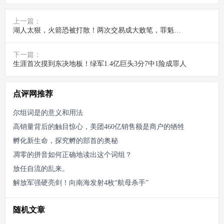
上一篇：
湖人太狠，火箭恐被打散！两次交易成大败笔，罪魁祸首该下课
下一篇：
生涯首次摸到东决地板！绿军1.4亿巨头3分7中1险成罪人
点评网推荐
尔组词是的意义和用法
高销量背后的触目惊心，美团460亿销售额是商户的牺牲
孵化新生命，探究孵的部首的奥秘
凋零的拼音如何正确地读出这个词组？
放任自流的乱来。
解放军强硬亮剑！向南海发射4枚“航母杀手”
随机文章