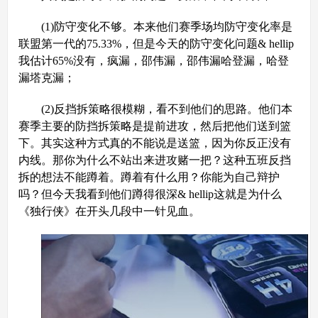
(1)防守变化不够。本来他们赛季场均防守变化率是
联盟第一代的75.33%，但是今天的防守变化问题& hellip
我估计65%没有，疯漏，邵伟漏，邵伟漏哈登漏，哈登
漏塔克漏；
(2)反挡拆策略很模糊，看不到他们的思路。他们本
赛季主要的防挡拆策略是提前进攻，然后把他们送到篮
下。其实这种方式真的不能说是送篮，因为你反正没有
内线。那你为什么不站出来进攻赌一把？这种五班反挡
拆的想法不能蹲着。蹲着有什么用？你能为自己辩护
吗？但今天我看到他们蹲得很深& hellip这就是为什么
《独行侠》在开头几段中一针见血。