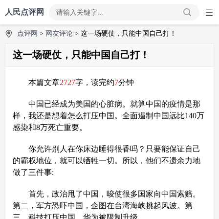
人民点评网
点评网
>
网友评论
> 这一场硬仗，只能中国自己打！
这一场硬仗，只能中国自己打！
本篇文章
2727
字，读完约
7
分钟
中国已经成为美国的心脏病。就算中国的疫情是那
样，我还是想着怎么打压中国。全面遏制中国远比140万
感染和8万死亡重要。
你允许别人在你床边睡得很香吗？只要能保证自己
的霸权地位，就可以牺牲一切。所以，他们不遗余力地
做了三件事:
首先，政治甩了中国，唆使很多国家向中国索赔。
第二，军方恐吓中国，企图在台湾海峡挑起风波。第
三，科技打压中国，华为被限制升级。