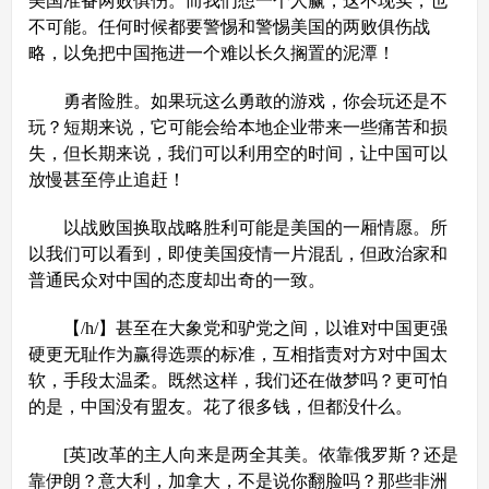
美国准备两败俱伤。而我们想一个人赢，这不现实，也
不可能。任何时候都要警惕和警惕美国的两败俱伤战
略，以免把中国拖进一个难以长久搁置的泥潭！
勇者险胜。如果玩这么勇敢的游戏，你会玩还是不
玩？短期来说，它可能会给本地企业带来一些痛苦和损
失，但长期来说，我们可以利用空的时间，让中国可以
放慢甚至停止追赶！
以战败国换取战略胜利可能是美国的一厢情愿。所
以我们可以看到，即使美国疫情一片混乱，但政治家和
普通民众对中国的态度却出奇的一致。
【/h/】甚至在大象党和驴党之间，以谁对中国更强
硬更无耻作为赢得选票的标准，互相指责对方对中国太
软，手段太温柔。既然这样，我们还在做梦吗？更可怕
的是，中国没有盟友。花了很多钱，但都没什么。
[英]改革的主人向来是两全其美。依靠俄罗斯？还是
靠伊朗？意大利，加拿大，不是说你翻脸吗？那些非洲